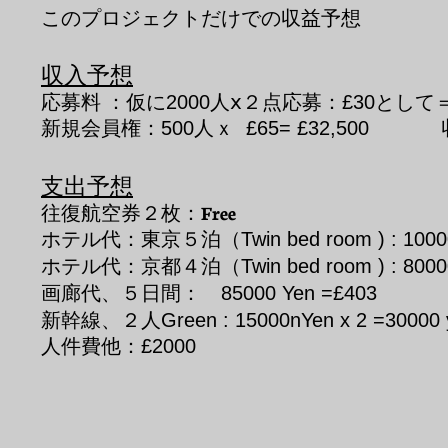
このプロジェクトだけでの収益予想
収入予想
応募料 ：仮に
人ⅹ２点応募：
として
2000
£30
新規会員権：500人ｘ £65= £32,500
支出予想
往復航空券２枚：Free
ホテル代：東京５泊
（Twin bed room ) : 100
​ホテル代：京都４泊（
Twin bed room ) : 800
画廊代、５日間：
85000 Yen =£403
新幹線、２人
Green : 15000nYen x 2 =3
人件費他：£20
--------------
利益：£