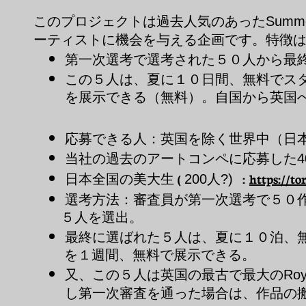
このプロジェクトは過去人気のあった
Summe
ーティストに機会を与える企画です。特徴
第一次選考で選考された５０人から最
この５人は、夏に１０日間、無料でス
を展示できる（無料）。自国から英国
応募できる人：英国を除く世界中（日本
当社の過去のアートコンペに応募した
4
日本全国の美大生 (
人
:
https://to
200
?)
選考方法：審査員が第一次選考で５０
５人を選出。
最終に選ばれた５人は、夏に１０泊、
を１週間、無料で展示できる。
又、この５人は英国の最古で最大の
Roy
し第一次審査を通った場合は、作品の