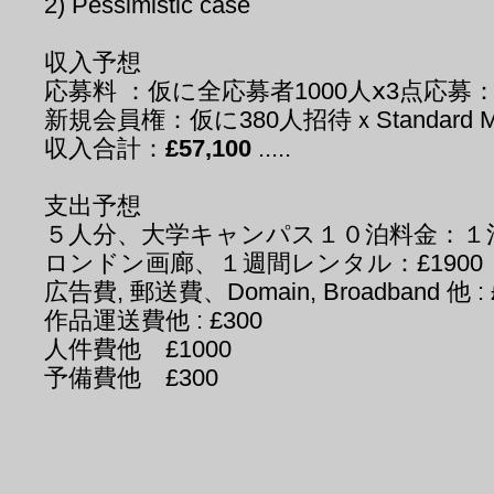
2) Pessimistic case
収入予想
応募料 ：仮に全応募者1000人ⅹ3点応募：£40と
新規会員権：仮に380人招待ｘStandard Mship 
収入合計：
£57,100
.....
支出予想
５人分、大学キャンパス１０泊料金：１泊: £30 x
ロンドン画廊、１週間レンタル：£1900
広告費, 郵送費、Domain, Broadband 他 : 
作品運送費他 : £300
人件費他 £1000
予備費他 £300
支出合計 Tot
ーーーーーーー
利益