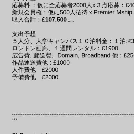
応募料 ：仮に全応募者
2000
人ⅹ３点応募：
£4
新規会員権：仮に
500
人招待ｘ
Premier Mship 
収入合計：
£107,500
.....
支出予想
５人分、大学キャンパス１０泊料金：１泊: £
3
ロンドン画廊、１週間レンタル：
£1900
広告費, 郵送費、Domain, Broadband 他 : £25
作品運送費他 : £1000
人件費他 £2000
収入合計To
予備費他 £2000
支出
ーーーーーーー
利益：£9
********************************************************************
***