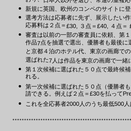
新規に英国、欧州のコンペのサイトに登
選考方法は応募者に先ず、展示したい作
応募料は２点＝
£30, ３点＝£40, ４点＝ 
審査は以前の一部の審査員に依頼、第１
作品
点を抽選で選出、優勝者も最後に
7
と京都４泊のホテル代、東京の画廊での
選ばれた
人は作品を東京の画廊で一緒
7
第１次候補に選ばれた５０点で最終候補
れる。
第一次候補に選ばれた５０点（優勝者も
請できる。例えば２点＝£30を払ってPrem
これを全応募者2000人のうち最低500人
**************************************************