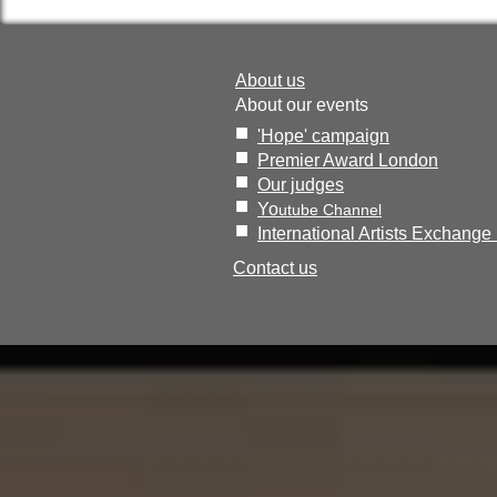
About us
About our events
■
'Hope' campaign
■
Premier Award London
■
Our judges
​■
Yo
utube Channel
​■
​I
nternational Artists Exchange
​Contact us