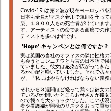
Covid-19 は
第２波が現在ヨーロッパを
日本も全員がマスク着用で規則を守って
染、１８００人もの死亡者が出ています
す。アーティストの命である画廊での作
ティストも多いはずです。
'Hope'
キャンペンとは何ですか
?
実は英国の当社のオフィスの隣に性格の
も会うとコンニチワと片言の日本語で挨
ていました。彼女は感染が広がってきたこ
るか心配と嘆いていました。それで我々
が、『私にはやらなければならない義務
それから３週間ほど経って我々は彼女の
ているのか聞いたところお母さんが彼女
ので
我々も大ショックでした。この状況
者や看護婦が同様のリスクをおって貢献